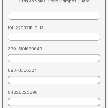
Ctas en Soles: Carlo Campos Cueto
191-22097111-0-13
370-3101639649
693-0366304
04020225896