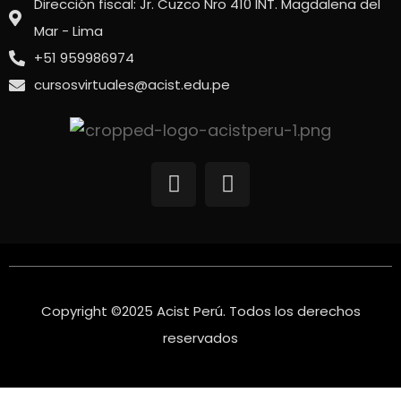
Dirección fiscal: Jr. Cuzco Nro 410 INT. Magdalena del
Mar - Lima
+51 959986974
cursosvirtuales@acist.edu.pe
F
Y
a
o
c
u
e
t
b
u
o
b
o
e
Copyright ©2025 Acist Perú. Todos los derechos
k
reservados