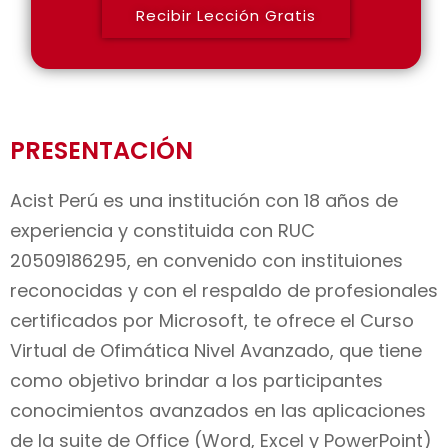
j
t
Recibir Lección Gratis
e
r
ó
n
i
PRESENTACIÓN
c
o
Acist Perú es una institución con 18 años de
*
experiencia y constituida con RUC
20509186295, en convenido con instituiones
reconocidas y con el respaldo de profesionales
certificados por Microsoft, te ofrece el Curso
Virtual de Ofimática Nivel Avanzado, que tiene
como objetivo brindar a los participantes
conocimientos avanzados en las aplicaciones
de la suite de Office (Word, Excel y PowerPoint)